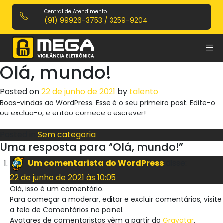
Central de Atendimento
(91) 99926-3753 / 3259-9204
Olá, mundo!
Posted on
22 de junho de 2021
by
talento
Boas-vindas ao WordPress. Esse é o seu primeiro post. Edite-o
ou exclua-o, e então comece a escrever!
Posted in
Sem categoria
Uma resposta para “Olá, mundo!”
Um comentarista do WordPress
disse:
22 de junho de 2021 às 10:05
Olá, isso é um comentário.
Para começar a moderar, editar e excluir comentários, visite
a tela de Comentários no painel.
Avatares de comentaristas vêm a partir do
Gravatar
.